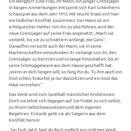
Ein Bergdorf. Eine Frau, ihr Mann, ein junger Grenzjäger.
In kargen Anmerkungen entspinnt sich Karl Schönherrs
Schauspiel aus dem Jahr 1915. Mit Wucht braut sich hier
ein tödlicher Konflikt zusammen. Der Mann ist ein
erfolgreicher Hehler. Um ihn zu überführen, wird der
neue Grenzjäger auf seine Frau angesetzt: „Mach sie
verliebt, bis sie zu schnattern anfängt, die Gans“.
Daraufhin versucht auch der Mann, sie in seine
Machenschaften einzubinden. Er verlangt von ihr, den
Grenzjäger zu becircen und so lange hinzuhalten, bis er
seine Schmuggelware aus dem Hause geschafft hat.
„Wenn er dich fangen will, so fang ihn du. Tu ihm auch ein
bissl schön; brauchst ja nur dazusitzen und ein bissl das
Maul verziehen.“
Das Weib wird zum Spielball männlicher Ambitionen.
Doch sie lehnt sich dagegen auf. Sie findet zu sich selbst,
zu ihrem Selbstbewusstsein und dem eigenen
Begehren. Erstarkt geht sie als Siegerin aus dem
Konflikt hervor.
„Sei froh, jetzt hast du doch endlich ein richtiges Weib.