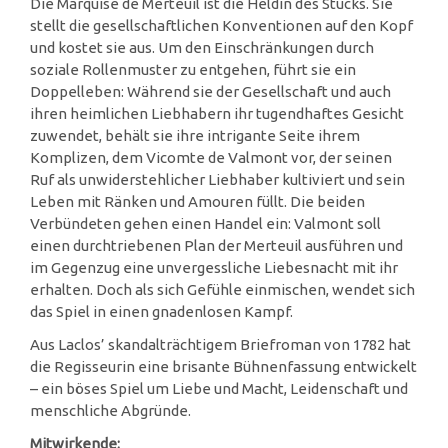
Die Marquise de Merteuil ist die Heldin des Stücks. Sie
stellt die gesellschaftlichen Konventionen auf den Kopf
und kostet sie aus. Um den Einschränkungen durch
soziale Rollenmuster zu entgehen, führt sie ein
Doppelleben: Während sie der Gesellschaft und auch
ihren heimlichen Liebhabern ihr tugendhaftes Gesicht
zuwendet, behält sie ihre intrigante Seite ihrem
Komplizen, dem Vicomte de Valmont vor, der seinen
Ruf als unwiderstehlicher Liebhaber kultiviert und sein
Leben mit Ränken und Amouren füllt. Die beiden
Verbündeten gehen einen Handel ein: Valmont soll
einen durchtriebenen Plan der Merteuil ausführen und
im Gegenzug eine unvergessliche Liebesnacht mit ihr
erhalten. Doch als sich Gefühle einmischen, wendet sich
das Spiel in einen gnadenlosen Kampf.
Aus Laclos’ skandalträchtigem Briefroman von 1782 hat
die Regisseurin eine brisante Bühnenfassung entwickelt
– ein böses Spiel um Liebe und Macht, Leidenschaft und
menschliche Abgründe.
Mitwirkende: